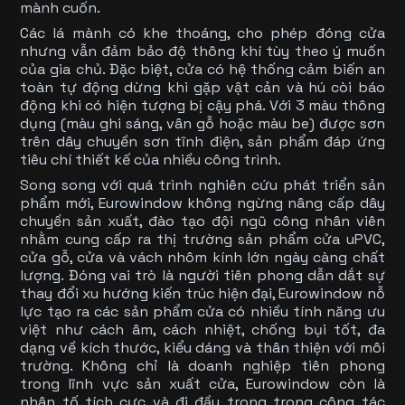
mành cuốn.
Các lá mành có khe thoáng, cho phép đóng cửa
nhưng vẫn đảm bảo độ thông khí tùy theo ý muốn
của gia chủ. Đặc biệt, cửa có hệ thống cảm biến an
toàn tự động dừng khi gặp vật cản và hú còi báo
động khi có hiện tượng bị cậy phá. Với 3 màu thông
dụng (màu ghi sáng, vân gỗ hoặc màu be) được sơn
trên dây chuyền sơn tĩnh điện, sản phẩm đáp ứng
tiêu chí thiết kế của nhiều công trình.
Song song với quá trình nghiên cứu phát triển sản
phẩm mới, Eurowindow không ngừng nâng cấp dây
chuyền sản xuất, đào tạo đội ngũ công nhân viên
nhằm cung cấp ra thị trường sản phẩm cửa uPVC,
cửa gỗ, cửa và
vách nhôm kính lớn
ngày càng chất
lượng. Đóng vai trò là người tiên phong dẫn dắt sự
thay đổi xu hướng kiến trúc hiện đại, Eurowindow nỗ
lực tạo ra các sản phẩm cửa có nhiều tính năng ưu
việt như cách âm, cách nhiệt, chống bụi tốt, đa
dạng về kích thước, kiểu dáng và thân thiện với môi
trường. Không chỉ là doanh nghiệp tiên phong
trong lĩnh vực sản xuất cửa, Eurowindow còn là
nhân tố tích cực và đi đầu trong trong công tác