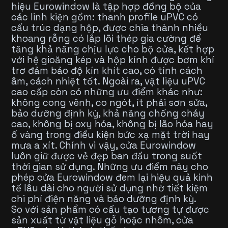
hiệu Eurowindow là tập hợp đồng bộ của
các linh kiện gồm: thanh profile uPVC có
cấu trúc dạng hộp, được chia thành nhiều
khoang rỗng có lắp lõi thép gia cường để
tăng khả năng chịu lực cho bộ cửa, kết hợp
với hệ gioăng kép và hộp kính được bơm khí
trơ đảm bảo độ kín khít cao, có tính cách
âm, cách nhiệt tốt. Ngoài ra, vật liệu uPVC
cao cấp còn có những ưu điểm khác như:
không cong vênh, co ngót, ít phải sơn sửa,
bảo dưỡng định kỳ, khả năng chống cháy
cao, không bị oxy hóa, không bị lão hóa hay
ố vàng trong điều kiện bức xạ mặt trời hay
mưa a xít. Chính vì vậy, cửa Eurowindow
luôn giữ được vẻ đẹp ban đầu trong suốt
thời gian sử dụng. Những ưu điểm này cho
phép cửa Eurowindow đem lại hiệu quả kinh
tế lâu dài cho người sử dụng nhờ tiết kiệm
chi phí điện năng và bảo dưỡng định kỳ.
So với sản phẩm có cấu tạo tương tự được
sản xuất từ vật liệu gỗ hoặc nhôm, cửa