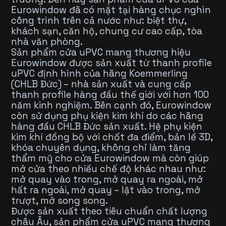
Eurowindow đã có mặt tại hàng chục nghìn
công trình trên cả nước như: biệt thự,
khách sạn, căn hộ, chung cư cao cấp, tòa
nhà văn phòng.
Sản phẩm cửa uPVC mang thương hiệu
Eurowindow được sản xuất từ thanh profile
uPVC định hình của hãng Koemmerling
(CHLB Đức) – nhà sản xuất và cung cấp
thanh profile hàng đầu thế giới với hơn 100
năm kinh nghiệm. Bên cạnh đó, Eurowindow
còn sử dụng phụ kiện kim khí do các hãng
hàng đầu CHLB Đức sản xuất. Hệ phụ kiện
kim khí đồng bộ với chốt đa điểm, bản lề 3D,
khóa chuyên dụng, không chỉ làm tăng
thẩm mỹ cho cửa Eurowindow mà còn giúp
mở cửa theo nhiều chế độ khác nhau như:
mở quay vào trong, mở quay ra ngoài, mở
hất ra ngoài, mở quay – lật vào trong, mở
trượt, mở song song.
Được sản xuất theo tiêu chuẩn chất lượng
châu Âu, sản phẩm cửa uPVC mang thương