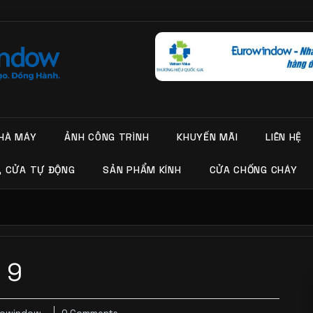
HÀ MÁY
ẢNH CÔNG TRÌNH
KHUYẾN MÃI
LIÊN HỆ
, CỬA TỰ ĐỘNG
SẢN PHẨM KÍNH
CỬA CHỐNG CHÁY
 9