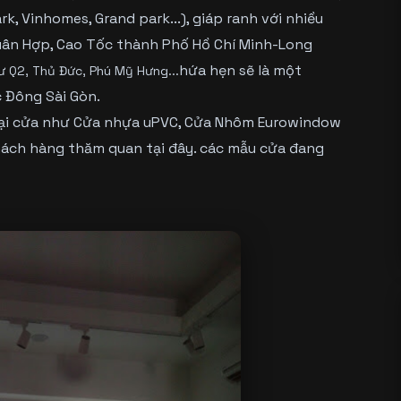
rk, Vinhomes, Grand park...), giáp ranh với nhiều
uân Hợp, Cao Tốc thành Phố Hồ Chí Minh-Long
hứa hẹn sẽ là một
ư Q2, Thủ Đức, Phú Mỹ Hưng...
 Đông Sài Gòn.
ại cửa như
Cửa nhựa uPVC
, Cửa
Nhôm Eurowindow
ách hàng thăm quan tại đây. các mẫu cửa đang