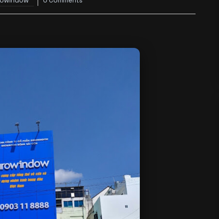
rowindow
0 Comments