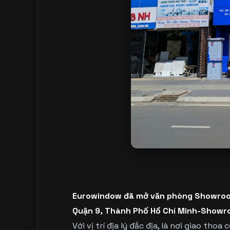
Eurowindow đã mở văn phòng Showroom
Quận 9, Thành Phố Hồ Chí Minh-Showr
Với vị trí địa lý đắc địa, là nơi giao th