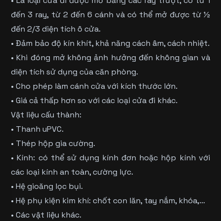
• Là loại cửa đi được mở bằng các ray trượt, có từ 1
đến 3 ray, từ 2 đến 6 cánh và có thể mở được từ ½
đến 2/3 diện tích ô cửa.
• Đảm bảo độ kín khít, khả năng
cách âm
, cách nhiệt.
• Khi đóng mở không ảnh hưởng đến không gian và
diện tích sử dụng của căn phòng.
• Cho phép làm cánh cửa với kích thước lớn.
• Giá cả thấp hơn so với các loại cửa đi khác.
Vật liệu cấu thành:
• Thanh uPVC.
• Thép hộp gia cường.
• Kính: có thể sử dụng kính đơn hoặc hộp kính với
các loại
kính an toàn
, cường lực.
• Hệ gioăng lọc bụi.
• Hệ phụ kiện kim khí: chốt con lăn, tay nắm, khóa,…
• Các vật liệu khác.