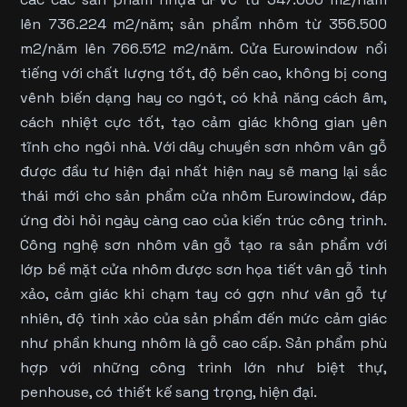
lên 736.224 m2/năm; sản phẩm nhôm từ 356.500
m2/năm lên 766.512 m2/năm. Cửa Eurowindow nổi
tiếng với chất lượng tốt, độ bền cao, không bị cong
vênh biến dạng hay co ngót, có khả năng cách âm,
cách nhiệt cực tốt, tạo cảm giác không gian yên
tĩnh cho ngôi nhà. Với dây chuyền sơn nhôm vân gỗ
được đầu tư hiện đại nhất hiện nay sẽ mang lại sắc
thái mới cho sản phẩm cửa nhôm Eurowindow, đáp
ứng đòi hỏi ngày càng cao của kiến trúc công trình.
Công nghệ sơn nhôm vân gỗ tạo ra sản phẩm với
lớp bề mặt cửa nhôm được sơn họa tiết vân gỗ tinh
xảo, cảm giác khi chạm tay có gợn như vân gỗ tự
nhiên, độ tinh xảo của sản phẩm đến mức cảm giác
như phần khung nhôm là gỗ cao cấp. Sản phẩm phù
hợp với những công trình lớn như biệt thự,
penhouse, có thiết kế sang trọng, hiện đại.