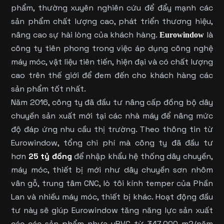
phẩm, thường xuyên nghiên cứu để đẩy mạnh các
sản phẩm chất lượng cao, phát triển thương hiệu,
nâng cao sự hài lòng của khách hàng.
là
Eurowindow
công ty tiên phong trong việc áp dụng công nghệ
máy móc, vật liệu tiên tiến, hiện đại và có chất lượng
cao trên thế giới để đem đến cho khách hàng các
sản phẩm tốt nhất.
Năm 2016, công ty đã đầu tư nâng cấp đồng bộ dây
chuyền sản xuất mới tại các nhà máy để nâng mức
độ đáp ứng nhu cầu thị trường. Theo thông tin từ
Eurowindow, tổng chi phí mà công ty đã đầu tư
hơn
25 tỷ đồng
để nhập khẩu hệ thống dây chuyền,
máy móc, thiết bị mới như dây chuyền sơn nhôm
vân gỗ, trung tâm CNC, lò tôi kính temper của Phần
Lan và nhiều máy móc, thiết bị khác. Hoạt động đầu
tư này sẽ giúp Eurowindow tăng năng lực sản xuất
các các sản phẩm nhựa uPVC từ 347.000 m2/năm