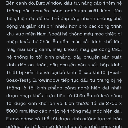
Bên cạnh đó, Eurowindow đầu tư, nâng cấp thêm hệ
thống dây chuyền công nghệ sản xuất kính tiên
tiến, hiện đại để có thể đáp ứng nhanh chóng, chủ
động và giảm chi phí nhiều hơn cho các công trình
khu vực miền Nam. Ngoài hệ thống máy móc thiết bị
nhập khẩu từ Châu Âu gồm máy cắt kính khổ lớn,
máy mài song cạnh, máy khoan, máy gia công CNC,
hệ thống lò tôi kính phẳng, dây chuyền sản xuất
kính dán an toàn, dây chuyền sản xuất hộp kính,
thiết bị kiểm tra và loại bỏ kính lỗi sau khi tôi (Heat-
Soak-Test), Eurowindow tiếp tục đầu tư trang bị hệ
thống lò tôi kính phẳng công nghệ hiện đại nhất
được nhập khẩu trực tiếp từ Châu Âu có khả năng
tôi được kính khổ lớn với kích thước tối đa 2700 x
5000 mm. Nhờ cập nhật hệ thống máy móc hiện đại,
Eurowindow có thể tôi được kính cường lực và bán
cường lực từ kính có lớp phủ cứng, phủ mềm, kính