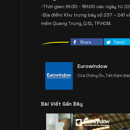
-Thời gian: 8h30 - 18h00 các ngày từ 2
-Địa điểm: Khu trưng bày số 237 – 241 v
mềm Quang Trung, Q.12, TP.HCM.
Share
Tweet
SHARES
Eurowindow
Cửa Chống Ồn, Tiết Kiệm Điệ
Bài Viết Gần Đây