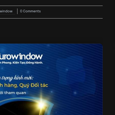
owindow
0 Comments