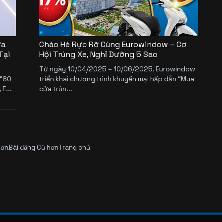
ửa
Chào Hè Rực Rỡ Cùng Eurowindow – Cơ
Tại
Hội Trúng Xe, Nghỉ Dưỡng 5 Sao
Từ ngày 10/04/2025 – 10/06/2025, Eurowindow
 “80
triển khai chương trình khuyến mại hấp dẫn “Mua
E...
cửa trún...
hơn
Bài đăng Cũ hơn
Trang chủ