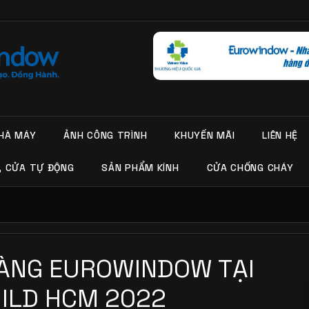
HÀ MÁY
ẢNH CÔNG TRÌNH
KHUYẾN MÃI
LIÊN HỆ
, CỬA TỰ ĐỘNG
SẢN PHẨM KÍNH
CỬA CHỐNG CHÁY
HÀNG EUROWINDOW TẠI
UILD HCM 2022