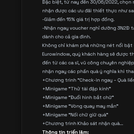
Đặc biệt, từ nay đến 30/06/2022, chọn
nhận được các ưu đãi thiết thực như sa
-Giảm đến 15% giá trị hợp đồng.
-Nhận ngay voucher nghỉ dưỡng 3N2Đ tạ
dành cho cả gia đình.
Không chỉ khám phá những nét nổi bật 
Eurowindow, quý khách hàng sẽ được th
đến từ các ca sĩ, vũ công chuyên nghiệ
nhận ngay các phần quà ý nghĩa khi tha
+Chương trình “Check-in ngay – Quà liề
+Minigame “Thử tài đập kính”
+Minigame “Đuổi hình bắt chữ”
+Minigame “Vòng quay may mắn”
+Minigame “Nối chữ giữ quà”
+Chương trình Khảo sát nhận quà…
Thông tin triển lãm: