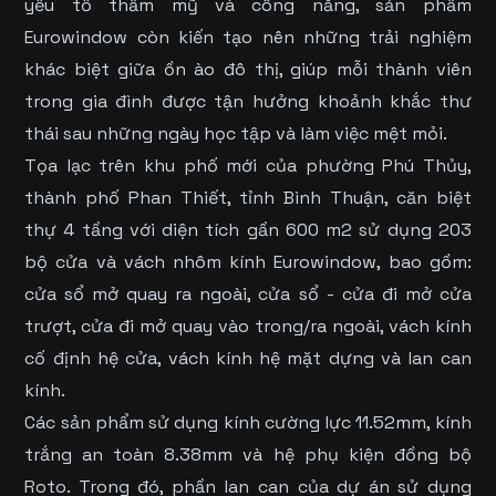
yếu tố thẩm mỹ và công năng, sản phẩm
Eurowindow còn kiến tạo nên những trải nghiệm
khác biệt giữa ồn ào đô thị, giúp mỗi thành viên
trong gia đình được tận hưởng khoảnh khắc thư
thái sau những ngày học tập và làm việc mệt mỏi.
Tọa lạc trên khu phố mới của phường Phú Thủy,
thành phố Phan Thiết, tỉnh Bình Thuận, căn biệt
thự 4 tầng với diện tích gần 600 m2 sử dụng 203
bộ cửa và vách nhôm kính Eurowindow, bao gồm:
cửa sổ mở quay ra ngoài, cửa sổ - cửa đi mở cửa
trượt, cửa đi mở quay vào trong/ra ngoài, vách kính
cố định hệ cửa, vách kính hệ mặt dựng và lan can
kính.
Các sản phẩm sử dụng kính cường lực 11.52mm, kính
trắng an toàn 8.38mm và hệ phụ kiện đồng bộ
Roto. Trong đó, phần lan can của dự án sử dụng