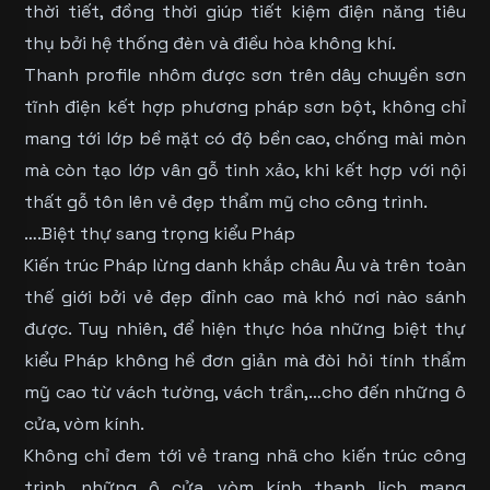
thời tiết, đồng thời giúp tiết kiệm điện năng tiêu
thụ bởi hệ thống đèn và điều hòa không khí.
Thanh profile nhôm được sơn trên dây chuyền sơn
tĩnh điện kết hợp phương pháp sơn bột, không chỉ
mang tới lớp bề mặt có độ bền cao, chống mài mòn
mà còn tạo lớp vân gỗ tinh xảo, khi kết hợp với nội
thất gỗ tôn lên vẻ đẹp thẩm mỹ cho công trình.
….Biệt thự sang trọng kiểu Pháp
Kiến trúc Pháp lừng danh khắp châu Âu và trên toàn
thế giới bởi vẻ đẹp đỉnh cao mà khó nơi nào sánh
được. Tuy nhiên, để hiện thực hóa những biệt thự
kiểu Pháp không hề đơn giản mà đòi hỏi tính thẩm
mỹ cao từ vách tường, vách trần,…cho đến những ô
cửa, vòm kính.
Không chỉ đem tới vẻ trang nhã cho kiến trúc công
trình, những ô cửa, vòm kính thanh lịch mang