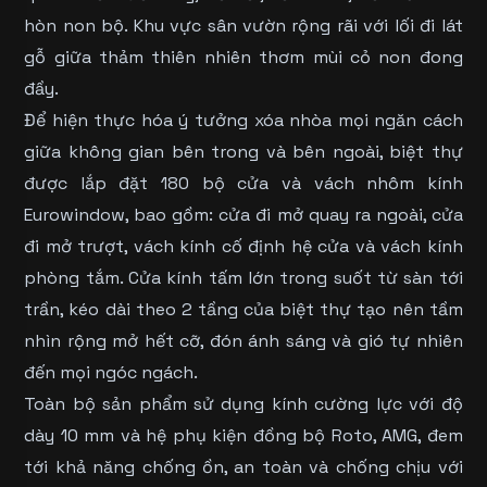
hòn non bộ. Khu vực sân vườn rộng rãi với lối đi lát
gỗ giữa thảm thiên nhiên thơm mùi cỏ non đong
đầy.
Để hiện thực hóa ý tưởng xóa nhòa mọi ngăn cách
giữa không gian bên trong và bên ngoài, biệt thự
được lắp đặt 180 bộ cửa và vách nhôm kính
Eurowindow, bao gồm: cửa đi mở quay ra ngoài, cửa
đi mở trượt, vách kính cố định hệ cửa và vách kính
phòng tắm. Cửa kính tấm lớn trong suốt từ sàn tới
trần, kéo dài theo 2 tầng của biệt thự tạo nên tầm
nhìn rộng mở hết cỡ, đón ánh sáng và gió tự nhiên
đến mọi ngóc ngách.
Toàn bộ sản phẩm sử dụng kính cường lực với độ
dày 10 mm và hệ phụ kiện đồng bộ Roto, AMG, đem
tới khả năng chống ồn, an toàn và chống chịu với