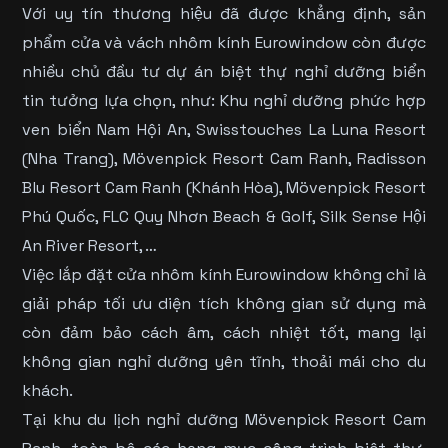
Với uy tín thương hiệu đã được khẳng định, sản
phẩm cửa và vách nhôm kính Eurowindow còn được
nhiều chủ đầu tư dự án biệt thự nghỉ dưỡng biển
tin tưởng lựa chọn, như: Khu nghỉ dưỡng phức hợp
ven biển Nam Hội An, Swisstouches La Luna Resort
(Nha Trang), Mövenpick Resort Cam Ranh, Radisson
Blu Resort Cam Ranh (Khánh Hòa), Mövenpick Resort
Phú Quốc, FLC Quy Nhơn Beach & Golf, Silk Sense Hội
An River Resort, …
Việc lắp đặt cửa nhôm kính Eurowindow không chỉ là
giải pháp tối ưu diện tích không gian sử dụng mà
còn đảm bảo cách âm, cách nhiệt tốt, mang lại
không gian nghỉ dưỡng yên tĩnh, thoải mái cho du
khách.
Tại khu du lịch nghỉ dưỡng Mövenpick Resort Cam