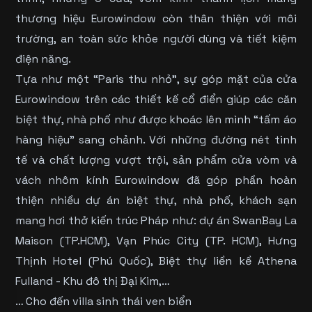
thương hiệu Eurowindow còn thân thiện với môi
trường, an toàn sức khỏe người dùng và tiết kiệm
điện năng.
Tựa như một “Paris thu nhỏ”, sự góp mặt của cửa
Eurowindow trên các thiết kế cổ điển giúp các căn
biệt thự, nhà phố như được khoác lên mình “tấm áo
hàng hiệu” sang chảnh. Với những đường nét tinh
tế và chất lượng vượt trội, sản phẩm cửa vòm và
vách nhôm kính Eurowindow đã góp phần hoàn
thiện nhiều dự án biệt thự, nhà phố, khách sạn
mang hơi thở kiến trúc Pháp như: dự án SwanBay La
Maison (TP.HCM), Vạn Phúc City (TP. HCM), Hưng
Thịnh Hotel (Phú Quốc), Biệt thự liền kề Athena
Fulland - Khu đô thị Đại Kim,…
… Cho đến villa sinh thái ven biển