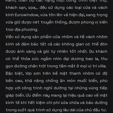
Ranh, toàn bộ các hạng mục công trình biệt thự,
khách sạn, spa,.. đều sử dụng các loại cửa và vách
kính Eurowindow, vừa tôn lên vẻ hiện đại, sang trọng
vừa giữ được nét truyền thống, đượm phong vị kiến
trúc địa phương.
Việc sử dụng sản phẩm cửa nhôm và hệ vách nhôm
kính sẽ đảm bảo tất cả các không gian có thể đón
được ánh sáng và gió tự nhiên tốt nhất. Du khách
có thể thỏa sức ngắm nhìn đại dương bao la, thu
gọn đường chân trời trong tầm mắt ở mọi vị trí villa.
Đặc biệt, lớp sơn trên bề mặt thanh nhôm có độ
bền cao, khả năng chống ăn mòn muối biển, phù
hợp với công trình nghỉ dưỡng tại những vùng tiếp
giáp biển. Ưu điểm này mang lại hiệu quả cao về mặt
kinh tế khi tiết kiệm chi phí sửa chữa và bảo dưỡng
trong suốt quá trình sử dụng lâu dài của chủ đầu tư.